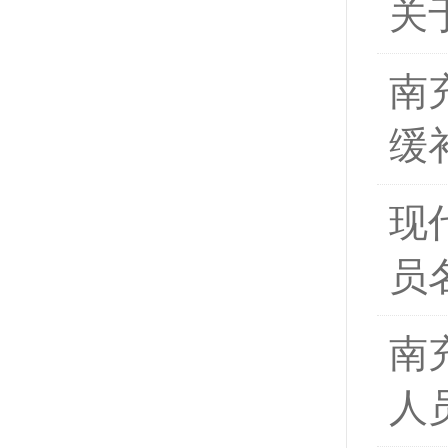
关
南
缓
现
员
南
人