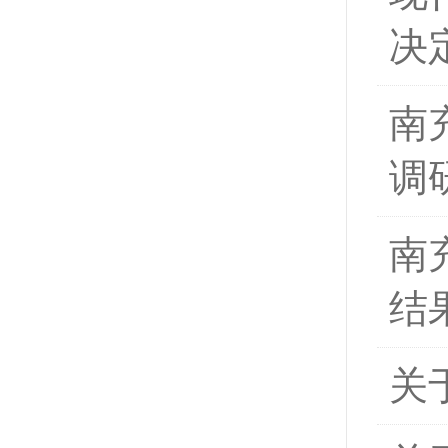
决
南
调
南
结
关