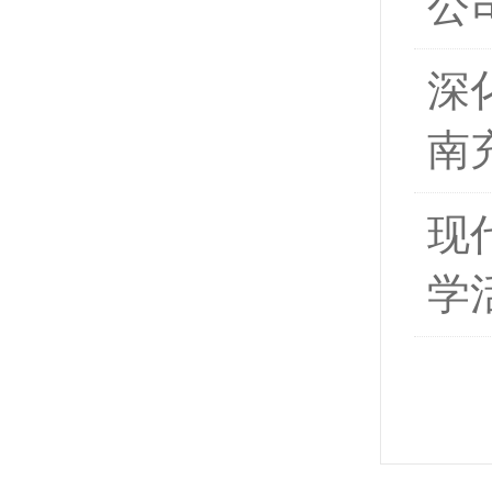
公
深
南
现
学