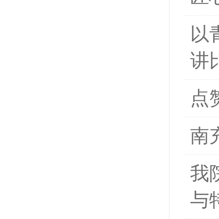
以
讲
点
南
我
与