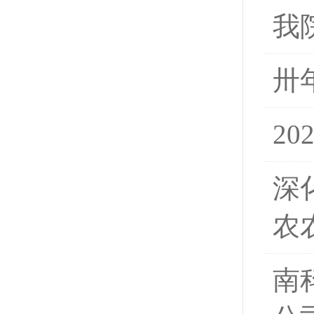
我
卅
2
深
农
南